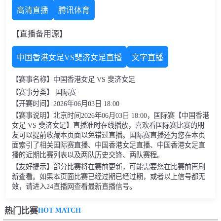
高清直播
腾讯体育
【直播备用源】
中国香港女足VS斐济女足直播
文字直播
【赛事名称】中国香港女足 VS 斐济女足
【赛事分类】 国际赛
【开赛时间】2026年06月03日 18:00
【赛事说明】北京时间2026年06月03日 18:00，国际赛【中国香港
女足 VS 斐济女足】直播准时在线播放，喜欢看国际赛比赛的朋
友可以提前收藏本页面以免错过直播。国际赛直播还为您在本页
面索引了相关国际赛直播、中国香港女足直播、中国香港女足直
播的近期比赛列表以及两队历史交锋、两队赛程。
【友好提示】部分比赛将在赛前更新，可能需要您在比赛前再刷
新查看。如果本页面比赛已经过期已经过期，或者以上信号都无
效，请进入24直播网查看最新直播信号。
HOT MATCH
热门比赛