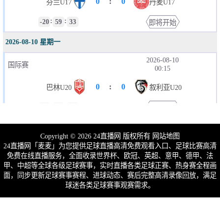
0
:
0
芬兰U17
丹麦U17
:
:
-20
59
33
即将开始
2026-08-10 星期一
2026-08-10
国际赛
00:15
0
:
0
巴林U20
叙利亚U20
:
:
-24
14
33
即将开始
2026-08-11 星期二
Copyright © 2026 24直播网 版权所有
网站地图
24直播网「麦麦」为您提供足球直播高清免费观看入口、足球比赛高清
2026-08-12 星期三
免费在线直播服务，全面收录世界杯、欧冠、英超、意甲、德甲、法
甲、中超等全球各级足球赛事，实时直播各类足球正赛、热身赛全程画
2026-08-13 星期四
面，同步更新足球赛事赛程、进球动态、赛后完整高清录像回放，满足
球迷各类足球赛事观赛需求。
2026-08-14 星期五
2026-08-15 星期六