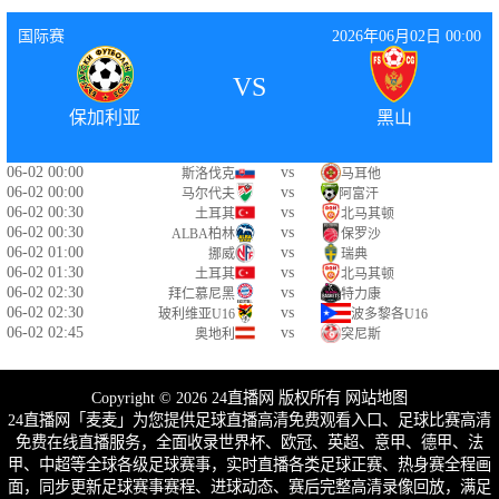
国际赛
2026年06月02日 00:00
VS
保加利亚
黑山
06-02 00:00
vs
斯洛伐克
马耳他
06-02 00:00
vs
马尔代夫
阿富汗
06-02 00:30
vs
土耳其
北马其顿
06-02 00:30
vs
ALBA柏林
保罗沙
06-02 01:00
vs
挪威
瑞典
06-02 01:30
vs
土耳其
北马其顿
06-02 02:30
vs
拜仁慕尼黑
特力康
06-02 02:30
vs
玻利维亚U16
波多黎各U16
06-02 02:45
vs
奥地利
突尼斯
Copyright © 2026 24直播网 版权所有
网站地图
24直播网「麦麦」为您提供足球直播高清免费观看入口、足球比赛高清
免费在线直播服务，全面收录世界杯、欧冠、英超、意甲、德甲、法
甲、中超等全球各级足球赛事，实时直播各类足球正赛、热身赛全程画
面，同步更新足球赛事赛程、进球动态、赛后完整高清录像回放，满足