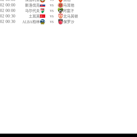
保加利亚
黑山
02 00:00
vs
斯洛伐克
马耳他
02 00:00
vs
马尔代夫
阿富汗
02 00:30
vs
土耳其
北马其顿
02 00:30
vs
ALBA柏林
保罗沙