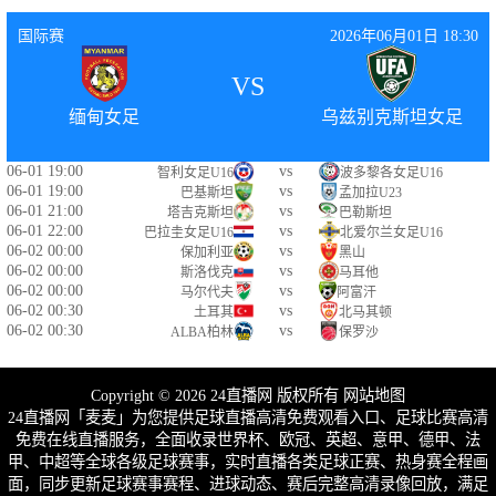
国际赛
2026年06月01日 18:30
VS
缅甸女足
乌兹别克斯坦女足
06-01 19:00
vs
智利女足U16
波多黎各女足U16
06-01 19:00
vs
巴基斯坦
孟加拉U23
06-01 21:00
vs
塔吉克斯坦
巴勒斯坦
06-01 22:00
vs
巴拉圭女足U16
北爱尔兰女足U16
06-02 00:00
vs
保加利亚
黑山
06-02 00:00
vs
斯洛伐克
马耳他
06-02 00:00
vs
马尔代夫
阿富汗
06-02 00:30
vs
土耳其
北马其顿
06-02 00:30
vs
ALBA柏林
保罗沙
Copyright © 2026 24直播网 版权所有
网站地图
24直播网「麦麦」为您提供足球直播高清免费观看入口、足球比赛高清
免费在线直播服务，全面收录世界杯、欧冠、英超、意甲、德甲、法
甲、中超等全球各级足球赛事，实时直播各类足球正赛、热身赛全程画
面，同步更新足球赛事赛程、进球动态、赛后完整高清录像回放，满足