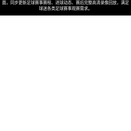
面，同步更新足球赛事赛程、进球动态、赛后完整高清录像回放，满足
球迷各类足球赛事观赛需求。