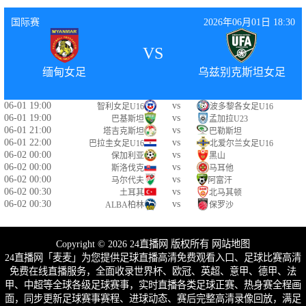
国际赛
2026年06月01日 18:30
VS
缅甸女足
乌兹别克斯坦女足
06-01 19:00
vs
智利女足U16
波多黎各女足U16
06-01 19:00
vs
巴基斯坦
孟加拉U23
06-01 21:00
vs
塔吉克斯坦
巴勒斯坦
06-01 22:00
vs
巴拉圭女足U16
北爱尔兰女足U16
06-02 00:00
vs
保加利亚
黑山
06-02 00:00
vs
斯洛伐克
马耳他
06-02 00:00
vs
马尔代夫
阿富汗
06-02 00:30
vs
土耳其
北马其顿
06-02 00:30
vs
ALBA柏林
保罗沙
Copyright © 2026 24直播网 版权所有
网站地图
24直播网「麦麦」为您提供足球直播高清免费观看入口、足球比赛高清
免费在线直播服务，全面收录世界杯、欧冠、英超、意甲、德甲、法
甲、中超等全球各级足球赛事，实时直播各类足球正赛、热身赛全程画
面，同步更新足球赛事赛程、进球动态、赛后完整高清录像回放，满足