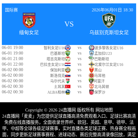
国际赛
2026年06月01日 18:30
VS
缅甸女足
乌兹别克斯坦女足
06-01 19:00
vs
智利女足U16
波多黎各女足U16
06-01 19:00
vs
巴基斯坦
孟加拉U23
06-01 21:00
vs
塔吉克斯坦
巴勒斯坦
06-01 22:00
vs
巴拉圭女足U16
北爱尔兰女足U16
06-02 00:00
vs
保加利亚
黑山
06-02 00:00
vs
斯洛伐克
马耳他
06-02 00:00
vs
马尔代夫
阿富汗
06-02 00:30
vs
土耳其
北马其顿
06-02 00:30
vs
ALBA柏林
保罗沙
Copyright © 2026 24直播网 版权所有
网站地图
24直播网「麦麦」为您提供足球直播高清免费观看入口、足球比赛高清
免费在线直播服务，全面收录世界杯、欧冠、英超、意甲、德甲、法
甲、中超等全球各级足球赛事，实时直播各类足球正赛、热身赛全程画
面，同步更新足球赛事赛程、进球动态、赛后完整高清录像回放，满足