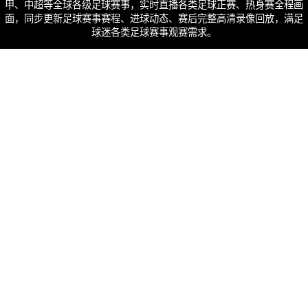
甲、中超等全球各级足球赛事，实时直播各类足球正赛、热身赛全程画
面，同步更新足球赛事赛程、进球动态、赛后完整高清录像回放，满足
球迷各类足球赛事观赛需求。