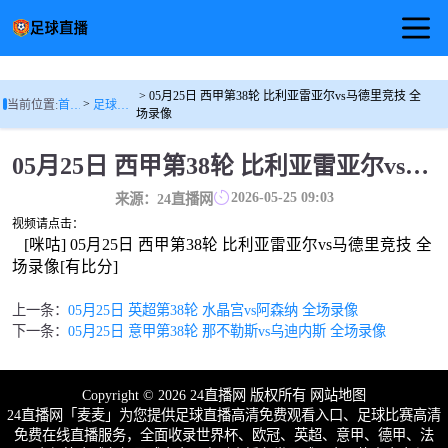
首页
> 05月25日 西甲第38轮 比利亚雷亚尔vs马德里竞技 全
>
当前位置:
首页
足球视频
场录像
足球直播
05月25日 西甲第38轮 比利亚雷亚尔vs马德里竞技 全场录像
篮球直播
2026-05-25 09:03
来源：24直播网
足球视频
视频请点击：
[咪咕] 05月25日 西甲第38轮 比利亚雷亚尔vs马德里竞技 全
场录像[有比分]
上一条：
05月25日 英超第38轮 水晶宫vs阿森纳 全场录像
下一条：
05月25日 意甲第38轮 那不勒斯vs乌迪内斯 全场录像
Copyright © 2026 24直播网 版权所有
网站地图
24直播网「麦麦」为您提供足球直播高清免费观看入口、足球比赛高清
免费在线直播服务，全面收录世界杯、欧冠、英超、意甲、德甲、法