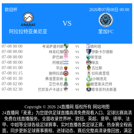
欧冠杯
2026年07月08日 00:00
VS
阿拉拉特亚美尼亚
里加FC
07-08 00:00
vs
考诺萨基列斯
德利塔
07-08 00:00
vs
林肯红魔
伊斯卡尔德斯
07-08 00:00
vs
萨巴赫
新圣徒
07-08 00:00
vs
阿根廷
埃及
07-08 01:00
vs
华达
古比斯
07-08 01:15
vs
施特拉森
拉科奥里塔
07-08 01:30
vs
弗洛里亚纳
沙姆洛克
07-08 02:00
vs
艾巴辛尼
鲍里索夫巴特
07-08 02:30
vs
巴尼亚卢卡战士
索非亚列夫斯基
Copyright © 2026 24直播网 版权所有
网站地图
24直播网「麦麦」为您提供足球直播高清免费观看入口、足球比赛高清
免费在线直播服务，全面收录世界杯、欧冠、英超、意甲、德甲、法
甲、中超等全球各级足球赛事，实时直播各类足球正赛、热身赛全程画
面，同步更新足球赛事赛程、进球动态、赛后完整高清录像回放，满足