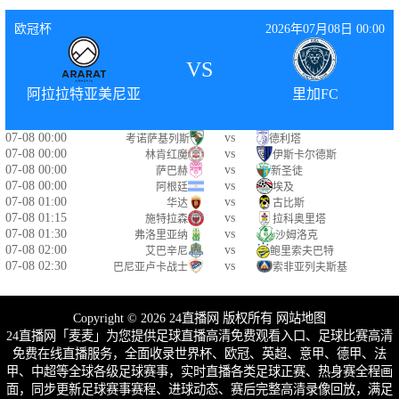
欧冠杯
2026年07月08日 00:00
VS
阿拉拉特亚美尼亚
里加FC
07-08 00:00
vs
考诺萨基列斯
德利塔
07-08 00:00
vs
林肯红魔
伊斯卡尔德斯
07-08 00:00
vs
萨巴赫
新圣徒
07-08 00:00
vs
阿根廷
埃及
07-08 01:00
vs
华达
古比斯
07-08 01:15
vs
施特拉森
拉科奥里塔
07-08 01:30
vs
弗洛里亚纳
沙姆洛克
07-08 02:00
vs
艾巴辛尼
鲍里索夫巴特
07-08 02:30
vs
巴尼亚卢卡战士
索非亚列夫斯基
Copyright © 2026 24直播网 版权所有
网站地图
24直播网「麦麦」为您提供足球直播高清免费观看入口、足球比赛高清
免费在线直播服务，全面收录世界杯、欧冠、英超、意甲、德甲、法
甲、中超等全球各级足球赛事，实时直播各类足球正赛、热身赛全程画
面，同步更新足球赛事赛程、进球动态、赛后完整高清录像回放，满足