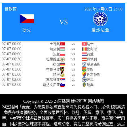
世欧预
2026年07月06日 23:00
VS
捷克
爱沙尼亚
07-07 00:00
vs
土耳其
瑞士
07-07 00:00
vs
匈牙利
比利时
07-07 00:00
vs
波兰
荷兰
07-07 00:30
vs
拉脱维亚
奥地利
07-07 01:00
vs
德国
塞浦路斯
07-07 01:00
vs
布鲁马波
盖斯
07-07 01:00
vs
赫根
佐加顿斯
07-07 02:00
vs
塞尔维亚
波黑
07-07 02:00
vs
斯洛文尼亚
瑞典
Copyright © 2026 24直播网 版权所有
网站地图
24直播网「麦麦」为您提供足球直播高清免费观看入口、足球比赛高清
免费在线直播服务，全面收录世界杯、欧冠、英超、意甲、德甲、法
甲、中超等全球各级足球赛事，实时直播各类足球正赛、热身赛全程画
面，同步更新足球赛事赛程、进球动态、赛后完整高清录像回放，满足