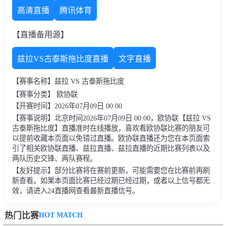
高清直播
腾讯体育
【直播备用源】
兹拉VS古泰斯拖比度直播
文字直播
【赛事名称】兹拉 VS 古泰斯拖比度
【赛事分类】 欧协联
【开赛时间】2026年07月09日 00:00
【赛事说明】北京时间2026年07月09日 00:00，欧协联【兹拉 VS
古泰斯拖比度】直播准时在线播放，喜欢看欧协联比赛的朋友可
以提前收藏本页面以免错过直播。欧协联直播还为您在本页面索
引了相关欧协联直播、兹拉直播、兹拉直播的近期比赛列表以及
两队历史交锋、两队赛程。
【友好提示】部分比赛将在赛前更新，可能需要您在比赛前再刷
新查看。如果本页面比赛已经过期已经过期，或者以上信号都无
效，请进入24直播网查看最新直播信号。
HOT MATCH
热门比赛