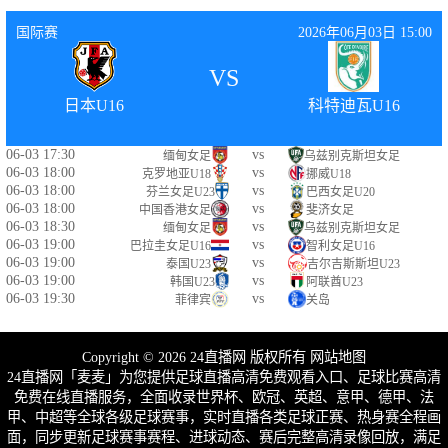
国际赛
2026年06月03日 15:00
VS
日本U16
科特迪瓦U16
06-03 17:30
vs
缅甸女足
乌兹别克斯坦女足
06-03 18:00
vs
克罗地亚U18
挪威U18
06-03 18:00
vs
芬兰女足U23
巴西女足U20
06-03 18:00
vs
中国香港女足
斐济女足
06-03 18:30
vs
缅甸女足
乌兹别克斯坦女足
06-03 19:00
vs
巴拉圭女足U16
智利女足U16
06-03 19:00
vs
泰国U23
吉尔吉斯斯坦U23
06-03 19:00
vs
韩国U23
阿联酋U23
06-03 19:30
vs
菲律宾
关岛
Copyright © 2026 24直播网 版权所有
网站地图
24直播网「麦麦」为您提供足球直播高清免费观看入口、足球比赛高清
免费在线直播服务，全面收录世界杯、欧冠、英超、意甲、德甲、法
甲、中超等全球各级足球赛事，实时直播各类足球正赛、热身赛全程画
面，同步更新足球赛事赛程、进球动态、赛后完整高清录像回放，满足