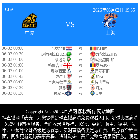
CBA
2026年06月02日 19:35
VS
广厦
上海
06-03 00:00
vs
克罗地亚
比利时
06-03 00:30
vs
沙特阿拉伯U21
哥伦比亚U19
06-03 01:00
vs
摩洛哥
马达加斯加
06-03 01:00
vs
格鲁吉亚
罗马尼亚
06-03 01:00
vs
穆尔西亚
巴塞罗那
06-03 02:45
vs
威尔士
加纳
06-03 03:00
vs
皇家马德里
特内里费
06-03 07:30
vs
梦想
阳光
06-03 07:30
vs
神秘人
天空
Copyright © 2026 24直播网 版权所有
网站地图
24直播网「麦麦」为您提供足球直播高清免费观看入口、足球比赛高清
免费在线直播服务，全面收录世界杯、欧冠、英超、意甲、德甲、法
甲、中超等全球各级足球赛事，实时直播各类足球正赛、热身赛全程画
面，同步更新足球赛事赛程、进球动态、赛后完整高清录像回放，满足