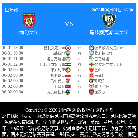
国际赛
2026年06月01日 18:30
VS
缅甸女足
乌兹别克斯坦女足
06-01 19:00
vs
智利女足U16
波多黎各女足U16
06-01 19:00
vs
巴基斯坦
孟加拉U23
06-01 21:00
vs
塔吉克斯坦
巴勒斯坦
06-01 22:00
vs
巴拉圭女足U16
北爱尔兰女足U16
06-02 00:00
vs
保加利亚
黑山
06-02 00:00
vs
斯洛伐克
马耳他
06-02 00:00
vs
马尔代夫
阿富汗
06-02 00:30
vs
土耳其
北马其顿
06-02 00:30
vs
ALBA柏林
保罗沙
Copyright © 2026 24直播网 版权所有
网站地图
24直播网「麦麦」为您提供足球直播高清免费观看入口、足球比赛高清
免费在线直播服务，全面收录世界杯、欧冠、英超、意甲、德甲、法
甲、中超等全球各级足球赛事，实时直播各类足球正赛、热身赛全程画
面，同步更新足球赛事赛程、进球动态、赛后完整高清录像回放，满足