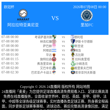
欧冠杯
2026年07月08日 00:00
VS
阿拉拉特亚美尼亚
里加FC
07-08 00:00
vs
考诺萨基列斯
德利塔
07-08 00:00
vs
林肯红魔
伊斯卡尔德斯
07-08 00:00
vs
萨巴赫
新圣徒
07-08 00:00
vs
阿根廷
埃及
07-08 01:00
vs
华达
古比斯
07-08 01:15
vs
施特拉森
拉科奥里塔
07-08 01:30
vs
弗洛里亚纳
沙姆洛克
07-08 02:00
vs
艾巴辛尼
鲍里索夫巴特
07-08 02:30
vs
巴尼亚卢卡战士
索非亚列夫斯基
Copyright © 2026 24直播网 版权所有
网站地图
24直播网「麦麦」为您提供足球直播高清免费观看入口、足球比赛高清
免费在线直播服务，全面收录世界杯、欧冠、英超、意甲、德甲、法
甲、中超等全球各级足球赛事，实时直播各类足球正赛、热身赛全程画
面，同步更新足球赛事赛程、进球动态、赛后完整高清录像回放，满足